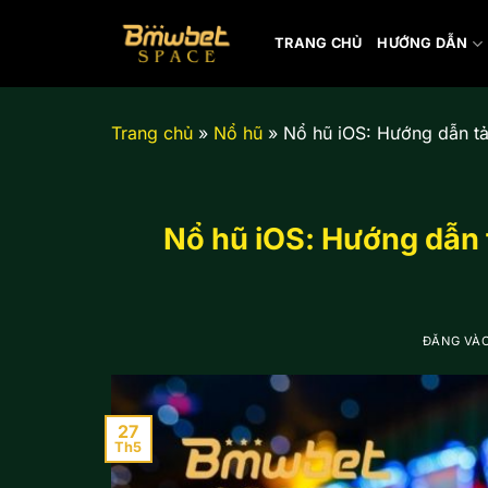
Bỏ
qua
TRANG CHỦ
HƯỚNG DẪN
nội
dung
Trang chủ
»
Nổ hũ
»
Nổ hũ iOS: Hướng dẫn tải
Nổ hũ iOS: Hướng dẫn t
ĐĂNG VÀ
27
Th5