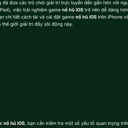
đã đưa các trò chơi giải trí trực tuyến đến gần hơn với ng
, iPad), việc trải nghiệm game
nổ hũ iOS
trở nên dễ dàng hơ
 chi tiết cách tải và cài đặt game
nổ hũ iOS
trên iPhone v
hế giới giải trí đầy sôi động này.
me
nổ hũ iOS
, bạn cần kiểm tra một số yếu tố quan trọng trên