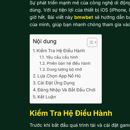
Sự phát triển mạnh mẽ của công nghệ di động 
dùng. Với sự tiện lợi của thiết bị iOS (iPhone
giờ hết. Bài viết này
bmwbet
sẽ hướng dẫn bạn
của mình, giúp bạn nhanh chóng tham gia vào t
Nội dung
Kiểm Tra Hệ Điều Hành
Yêu cầu cấu hình
Phiên bản hệ điều hành
Dung lượng bộ nhớ
Lựa Chọn App Nổ Hũ
Cài Đặt Ứng Dụng
Đăng Nhập Và Bắt Đầu Chơi
Kết Luận
Kiểm Tra Hệ Điều Hành
Trước khi bắt đầu quá trình tải và cài đặt ga