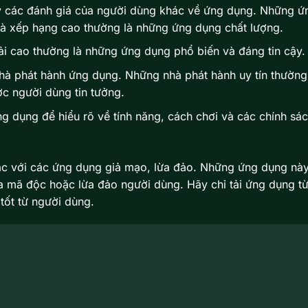
 các đánh giá của người dùng khác về ứng dụng. Những ứ
và xếp hạng cao thường là những ứng dụng chất lượng.
ải cao thường là những ứng dụng phổ biến và đáng tin cậy.
hà phát hành ứng dụng. Những nhà phát hành uy tín thường
c người dùng tin tưởng.
 dụng để hiểu rõ về tính năng, cách chơi và các chính sá
c với các ứng dụng giả mạo, lừa đảo. Những ứng dụng nà
a mã độc hoặc lừa đảo người dùng. Hãy chỉ tải ứng dụng t
tốt từ người dùng.