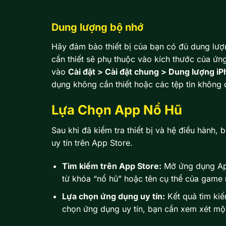
Dung lượng bộ nhớ
Hãy đảm bảo thiết bị của bạn có đủ dung lượ
cần thiết sẽ phụ thuộc vào kích thước của ứ
vào
Cài đặt > Cài đặt chung > Dung lượng i
dụng không cần thiết hoặc các tệp tin không
Lựa Chọn App Nổ Hũ
Sau khi đã kiểm tra thiết bị và hệ điều hành
uy tín trên App Store.
Tìm kiếm trên App Store:
Mở ứng dụng App
từ khóa “nổ hũ” hoặc tên cụ thể của game
Lựa chọn ứng dụng uy tín:
Kết quả tìm kiế
chọn ứng dụng uy tín, bạn cần xem xét một