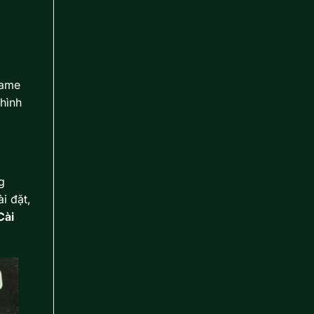
game
 hình
g
i đặt,
Cài