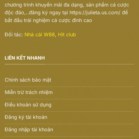
chương trình khuyến mãi đa dạng, sản phẩm cá cược
độc đáo,..đăng ký ngay tại https://julieta.us.com/ để
bắt đầu trải nghiệm cá cược đỉnh cao
Đối tác:
Nhà cái W88
,
Hit club
LIÊN KẾT NHANH
Chính sách bảo mật
Miễn trừ trách nhiệm
Điều khoản sử dụng
Đăng ký tài khoản
Đăng nhập tài khoản