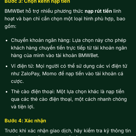
Bước 3: Chọn kênh nạp tiền
BMWBet hỗ trợ nhiều phương thức
nạp rút tiền
linh
hoạt và bạn chỉ cần chọn một loại hình phù hợp, bao
gồm:
Chuyển khoản ngân hàng: Lựa chọn này cho phép
khách hàng chuyển tiền trực tiếp từ tài khoản ngân
hàng của mình vào tài khoản BMWBet.
Ví điện tử: Mọi người có thể sử dụng các ví điện tử
như ZaloPay, Momo để nạp tiền vào tài khoản cá
cược.
Thẻ cào điện thoại: Một lựa chọn khác là nạp tiền
qua các thẻ cào điện thoại, một cách nhanh chóng
và tiện lợi.
Bước 4: Xác nhận
Trước khi xác nhận giao dịch, hãy kiểm tra kỹ thông tin