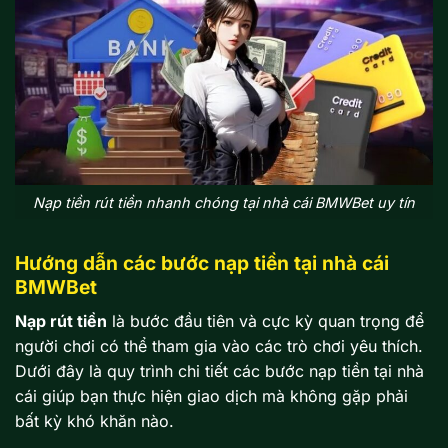
Nạp tiền rút tiền nhanh chóng tại nhà cái BMWBet uy tín
Hướng dẫn các bước nạp tiền tại nhà cái
BMWBet
Nạp rút tiền
là bước đầu tiên và cực kỳ quan trọng để
người chơi có thể tham gia vào các trò chơi yêu thích.
Dưới đây là quy trình chi tiết các bước nạp tiền tại nhà
cái giúp bạn thực hiện giao dịch mà không gặp phải
bất kỳ khó khăn nào.