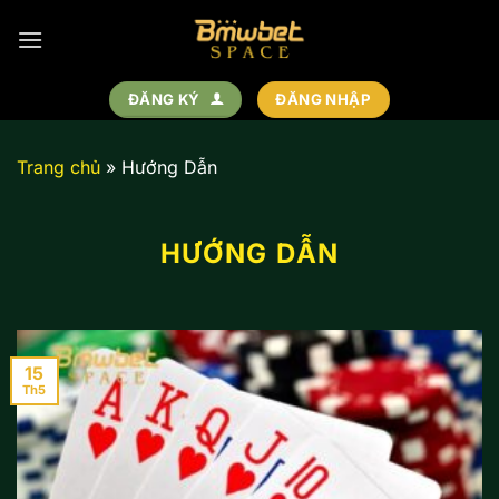
Bỏ
qua
nội
dung
ĐĂNG KÝ
ĐĂNG NHẬP
Trang chủ
»
Hướng Dẫn
HƯỚNG DẪN
15
Th5