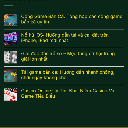
Cổng Game Bắn Cá: Tổng hợp các cổng game
bắn cá uy tín
Nổ hũ iOS: Hướng dẫn tải và cài đặt trên
iPhone, iPad mới nhất
Giải độc đắc xổ số – Mẹo tăng cơ hội trúng
giải lớn nhất
Tải game bắn cá: Hướng dẫn nhanh chóng,
chơi ngay không chờ
Casino Online Uy Tín: Khái Niệm Casino Và
Game Tiêu Biểu