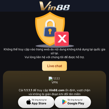
Không thể truy cập vào trang web do nội dung không khả dụng tại quốc gia
sở tại.
Vui lòng liên hệ với chúng tôi để được hỗ trợ.
Live chat
Cài
1.1.1.1
để truy cập
Vin88.com
ổn định, vượt
chặn
và không bị gián đoạn khi đổi tên miền
Tải ứng dụng tại
Tải ứng dụng tại
App Store
Google Play